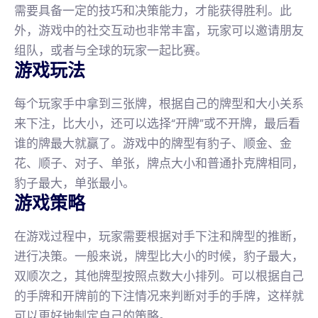
需要具备一定的技巧和决策能力，才能获得胜利。此
外，游戏中的社交互动也非常丰富，玩家可以邀请朋友
组队，或者与全球的玩家一起比赛。
游戏玩法
每个玩家手中拿到三张牌，根据自己的牌型和大小关系
来下注，比大小，还可以选择“开牌”或不开牌，最后看
谁的牌最大就赢了。游戏中的牌型有豹子、顺金、金
花、顺子、对子、单张，牌点大小和普通扑克牌相同，
豹子最大，单张最小。
游戏策略
在游戏过程中，玩家需要根据对手下注和牌型的推断，
进行决策。一般来说，牌型比大小的时候，豹子最大，
双顺次之，其他牌型按照点数大小排列。可以根据自己
的手牌和开牌前的下注情况来判断对手的手牌，这样就
可以更好地制定自己的策略。