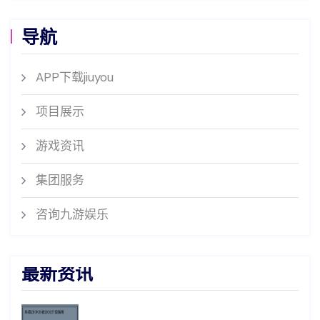
导航
APP下载jiuyou
项目展示
游戏资讯
集团服务
咨询九游娱乐
最新资讯